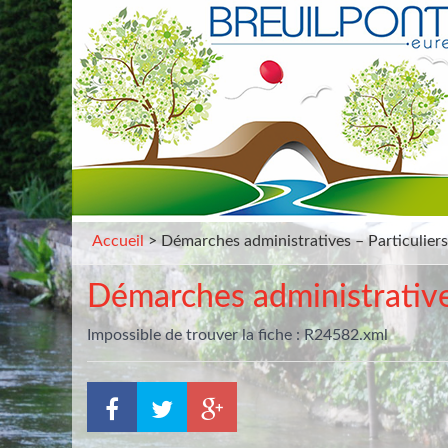
Gestion des traceurs
Accueil
>
Démarches administratives – Particuliers
Démarches administratives
Impossible de trouver la fiche : R24582.xml