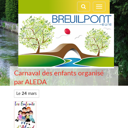
Gestion des traceurs
Toggle
navigation
Carnaval des enfants organisé
par ALEDA
Le
24
mars