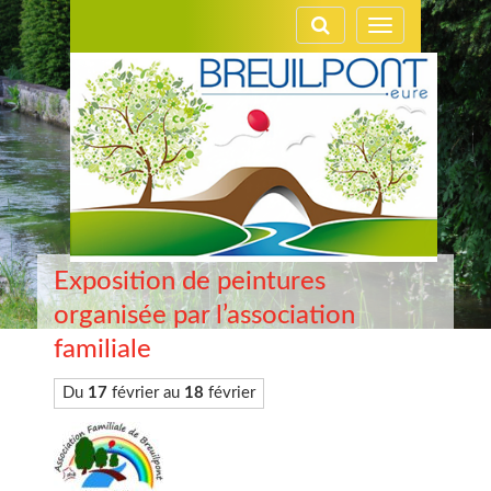
Gestion des traceurs
Toggle
navigation
Exposition de peintures
organisée par l’association
familiale
Du
17
février au
18
février