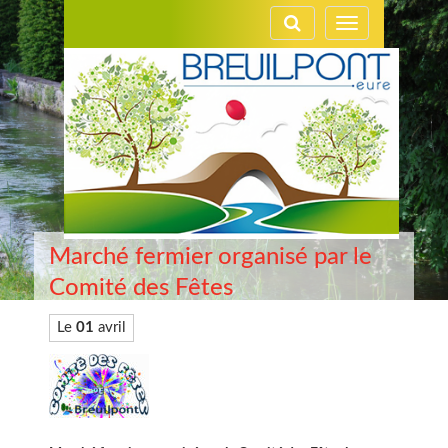
Gestion des traceurs
Toggle
navigation
Marché fermier organisé par le
Comité des Fêtes
Le
01
avril