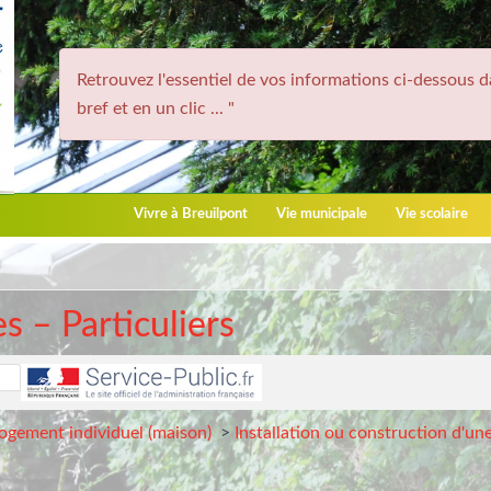
Retrouvez l'essentiel de vos informations ci-dessous d
bref et en un clic ... "
Vivre à Breuilpont
Vie municipale
Vie scolaire
 – Particuliers
logement individuel (maison)
>
Installation ou construction d'une