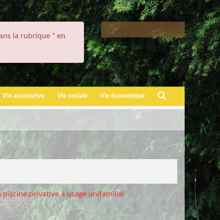
ans la rubrique " en
Recherche
Vie associative
Vie sociale
Vie économique
 piscine privative à usage unifamilial